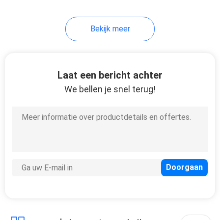
41
Bekijk meer
Studio LEIDENE
Lichte Comités
Laat een bericht achter
We bellen je snel terug!
6
Draagbare LEIDENE
Lichten