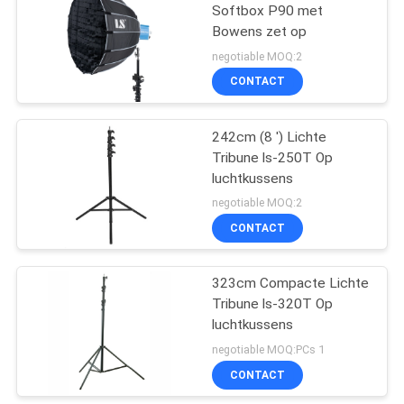
Softbox P90 met
Bowens zet op
9
negotiable MOQ:2
Van de LEIDENE de
CONTACT
Uitrusting
242cm (8 ') Lichte
Studioverlichting
Tribune ls-250T Op
luchtkussens
negotiable MOQ:2
CONTACT
10
323cm Compacte Lichte
LEIDEN Fresnel Licht
Tribune ls-320T Op
luchtkussens
negotiable MOQ:PCs 1
CONTACT