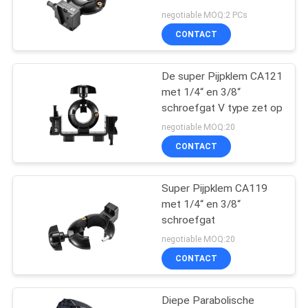
negotiable MOQ:2 PCs
CONTACT
16
LEIDENE
De super Pijpklem CA121
met 1/4“ en 3/8“
Uitzendingsverlichting
schroefgat V type zet op
negotiable MOQ:20
CONTACT
Super Pijpklem CA119
13
met 1/4“ en 3/8“
LEIDENE
schroefgat
negotiable MOQ:20
Cameralichten
CONTACT
Diepe Parabolische