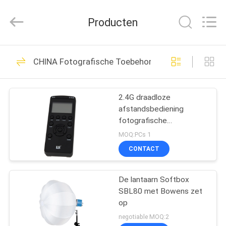
Film
&
Television
Producten
Equipment
Co.,
Ltd..
All
Rights
HUIS
14
Reserved.
CHINA Fotografische Toebehoren
LEIDENE
PRODUCTEN
Studiolichten
2.4G draadloze
afstandsbediening
VIDEOS
fotografische
accessoires RC3
MOQ:PCs 1
ONGEVEER
CONTACT
15
ONS
De Lichten van de
De lantaarn Softbox
SBL80 met Bowens zet
FABRIEKSREIS
fotostudio
op
negotiable MOQ:2