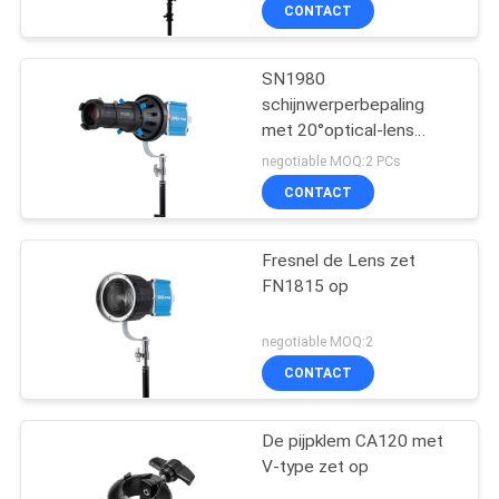
KWALITEITSCONTROLE
CONTACT
CONTACTEER
SN1980
15
schijnwerperbepaling
ONS
met 20°optical-lens
LEIDENE
wordt geplaatst die
negotiable MOQ:2 PCs
Videolichten
NIEUWS
CONTACT
GEVALLEN
Fresnel de Lens zet
FN1815 op
SITEMAP
30
negotiable MOQ:2
LEIDENE
CONTACT
PRIVACY
Fotografielichten
POLICY
De pijpklem CA120 met
V-type zet op