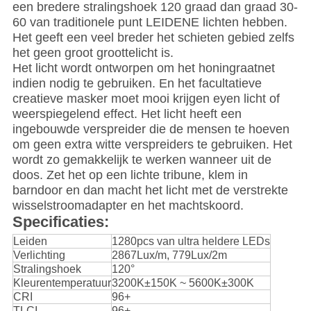
een bredere stralingshoek 120 graad dan graad 30-
60 van traditionele punt LEIDENE lichten hebben.
Het geeft een veel breder het schieten gebied zelfs
het geen groot groottelicht is.
Het licht wordt ontworpen om het honingraatnet
indien nodig te gebruiken. En het facultatieve
creatieve masker moet mooi krijgen eyen licht of
weerspiegelend effect. Het licht heeft een
ingebouwde verspreider die de mensen te hoeven
om geen extra witte verspreiders te gebruiken. Het
wordt zo gemakkelijk te werken wanneer uit de
doos. Zet het op een lichte tribune, klem in
barndoor en dan macht het licht met de verstrekte
wisselstroomadapter en het machtskoord.
Specificaties:
Leiden
1280pcs van ultra heldere LEDs
Verlichting
2867Lux/m, 779Lux/2m
Stralingshoek
120°
Kleurentemperatuur
3200K±150K ~ 5600K±300K
CRI
96+
TLCI
96+