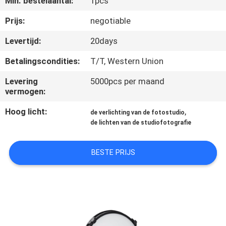
Min. bestelaantal:
1pcs
KWALITEITSCONTROLE
Prijs:
negotiable
CONTACTEER
Levertijd:
20days
ONS
Betalingscondities:
T/T, Western Union
Levering
5000pcs per maand
NIEUWS
vermogen:
Hoog licht:
,
de verlichting van de fotostudio
GEVALLEN
de lichten van de studiofotografie
SITEMAP
BESTE PRIJS
PRIVACY
POLICY