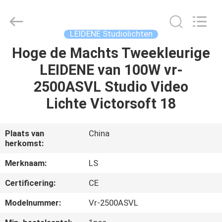
Film
&
Television
Equipment
Co.,
LEIDENE Studiolichten
Ltd..
All
Rights
Hoge de Machts Tweekleurige
HUIS
Reserved.
LEIDENE van 100W vr-
PRODUCTEN
2500ASVL Studio Video
Lichte Victorsoft 18
VIDEOS
Plaats van
China
herkomst:
ONGEVEER
ONS
Merknaam:
LS
Certificering:
CE
FABRIEKSREIS
Modelnummer:
Vr-2500ASVL