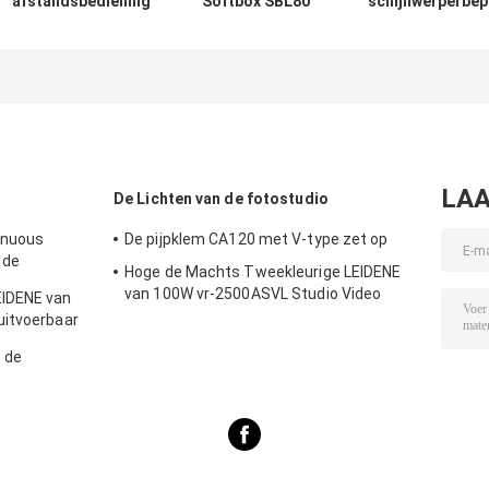
afstandsbediening
Softbox SBL80
schijnwerperbep
fotografische
met Bowens zet
met 20°optical-
accessoires RC3
op
wordt geplaatst
LAA
De Lichten van de fotostudio
inuous
De pijpklem CA120 met V-type zet op
 de
Hoge de Machts Tweekleurige LEIDENE
n 30W c-
van 100W vr-2500ASVL Studio Video
EIDENE van
afie
Lichte Victorsoft 18
uitvoerbaar
n
o de