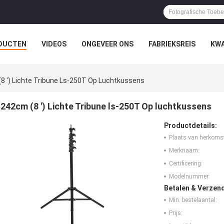
DUCTEN
VIDEOS
ONGEVEER ONS
FABRIEKSREIS
KWA
8 ') Lichte Tribune Ls-250T Op Luchtkussens
242cm (8 ') Lichte Tribune ls-250T Op luchtkussens
Productdetails:
Plaats van herkoms
Merknaam:
Certificering:
Modelnummer:
Betalen & Verzen
Min. bestelaantal:
Prijs: