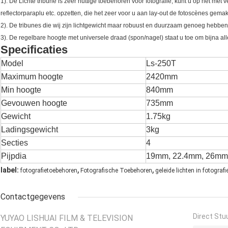
1). De Lichte tribune is zeer nuttige toebehoren voor fotografie, kunt u op het met
reflectorparaplu etc. opzetten, die het zeer voor u aan lay-out de fotoscènes gema
2). De tribunes die wij zijn lichtgewicht maar robuust en duurzaam genoeg hebb
3). De regelbare hoogte met universele draad (spon/nagel) staat u toe om bijna al
Specificaties
Model
Ls-250T
Maximum hoogte
2420mm
Min hoogte
840mm
Gevouwen hoogte
735mm
Gewicht
1.75kg
Ladingsgewicht
3kg
Secties
4
Pijpdia
19mm, 22.4mm, 26mm
,
,
label:
fotografietoebehoren
Fotografische Toebehoren
geleide lichten in fotografi
Contactgegevens
Direct Stu
YUYAO LISHUAI FILM & TELEVISION