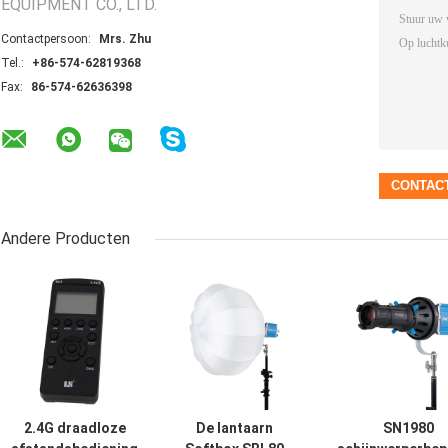
EQUIPMENT CO., LTD.
Contactpersoon:
Mrs. Zhu
Tel.:
+86-574-62819368
Fax:
86-574-62636398
Andere Producten
2.4G draadloze
De lantaarn
SN1980