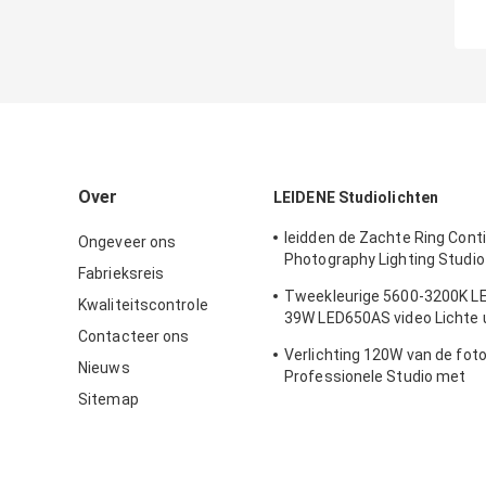
Over
LEIDENE Studiolichten
leidden de Zachte Ring Cont
Ongeveer ons
Photography Lighting Studio
Fabrieksreis
Verlichtingsuitrustingen va
Tweekleurige 5600-3200K L
318RLS, Lichten voor Fotogr
Kwaliteitscontrole
39W LED650AS video Lichte 
Contacteer ons
met 2pcs van F550-batterije
Verlichting 120W van de fot
Nieuws
Professionele Studio met
Wisselstroomadapter
Sitemap