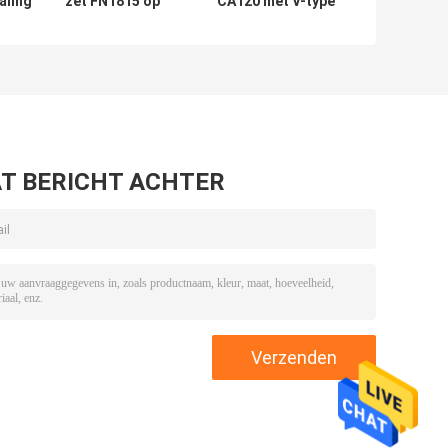
aling
zet FN1815 op
CA120 met V-type
lens
zet op
 die
T BERICHT ACHTER