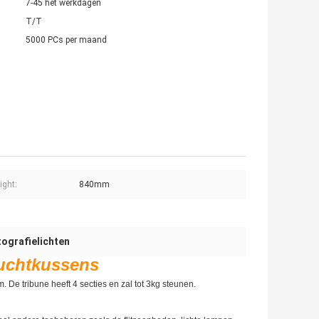
7-45 het werkdagen
T/T
5000 PCs per maand
ight:
840mm
ografielichten
luchtkussens
 De tribune heeft 4 secties en zal tot 3kg steunen.