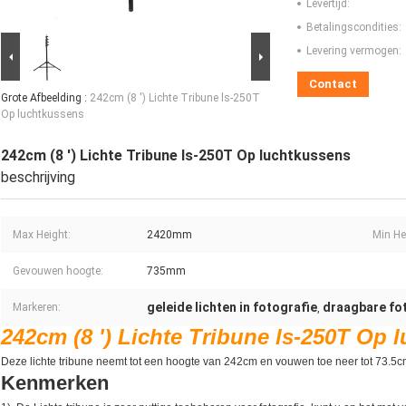
Levertijd:
Betalingscondities:
Levering vermogen:
Contact
Grote Afbeelding :
242cm (8 ') Lichte Tribune ls-250T
Op luchtkussens
242cm (8 ') Lichte Tribune ls-250T Op luchtkussens
beschrijving
Max Height:
2420mm
Min He
Gevouwen hoogte:
735mm
geleide lichten in fotografie
draagbare fot
Markeren:
,
242cm (8 ') Lichte Tribune ls-250T Op 
Deze lichte tribune neemt tot een hoogte van 242cm en vouwen toe neer tot 73.5cm.
Kenmerken