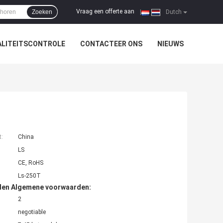
Vraag een offerte aan
Zoeken
|
Dutch
LITEITSCONTROLE
CONTACTEER ONS
NIEUWS
t:
China
LS
CE, RoHS
Ls-250T
den Algemene voorwaarden:
2
negotiable