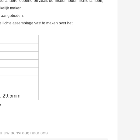
 veel andere toebehoren zoals de flitseenheden, lichte lampen,
kkelijk maken.
en aangeboden.
le lichte assemblage vast te maken over het.
, 29.5mm
e
ur uw aanvraag naar ons