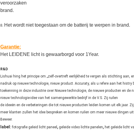
veroorzaken
brand.
Het wordt niet toegestaan om de batterij te werpen in brand.
8.
Garantie:
Het LEIDENE licht is gewaarborgd voor 1Year.
R&D
Lishuai hing het principe om „zelf-overtreft eerlijkheid te vergen als stichting aan, en 
nadruk op nieuwe technologie, nieuw product. Accuraty, als u refere aan het histry be
toekenning in deze industrie over Nieuwe technologie, de nieuwe producten en de 
nieuw technologie-idee van het samengewerkte bedrijf in de V.S. Zij ruilen
de ideeën en de verbeteringen die tot nieuwe producten leiden komen uit elk jaar. 
meer klanten zullen het idee bespreken en komen ruilen om meer nieuwe dingen uit
Beweer.
,
,
label:
fotografie geleid licht paneel
geleide video lichte panelen
het geleide licht 