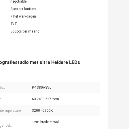
negotiable
2pcs per kartons
7 het werkdagen
T/T
500pcs per maand
ografiestudio met ultra Heldere LEDs
o.:
P-1380ASVL
e:
63.7×33.5×7.2cm
ntermperature:
3200 - 5900K
120° brede straal
ngshoek: