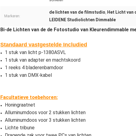
schieten
de lichten van de filmstudio
Het Licht van
,
Markeren:
LEIDENE Studiolichten Dimmable
Bi-de Lichten van de de Fotostudio van Kleurendimmable m
Standaard vastgestelde Includied
1 stuk van licht p-1380ASVL
1 stuk van adapter en machtskoord
1 reeks 4 bladerenbarndoor
1 stuk van DMX-kabel
Facultatieve toebehoren:
Honingraatnet
Alluminumdoos voor 2 stukken lichten
Alluminumdoos voor 3 stukken lichten
Lichte tribune
Dragende zak voor twee PCs van lichten