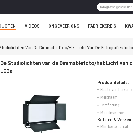
DUCTEN
VIDEOS
ONGEVEER ONS
FABRIEKSREIS
KWA
Studiolichten Van De Dimmablefoto/het Licht Van De Fotografiestudio
De Studiolichten van de Dimmablefoto/het Licht van d
LEDs
Productdetails:
Plaats van herkoms
Merknaam:
Certificering:
Modelnummer:
Betalen & Verzen
Min. bestelaantal: