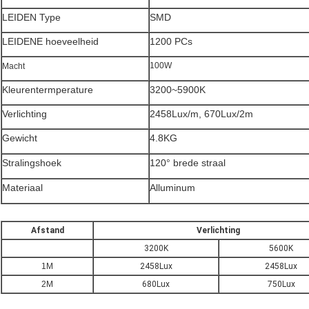
LEIDEN Type
SMD
LEIDENE hoeveelheid
1200 PCs
100W
Macht
Kleurentermperature
3200~5900K
Verlichting
2458Lux/m, 670Lux/2m
Gewicht
4.8KG
Stralingshoek
120° brede straal
Materiaal
Alluminum
Afstand
Verlichting
3200K
5600K
1M
2458Lux
2458Lux
2M
680Lux
750Lux