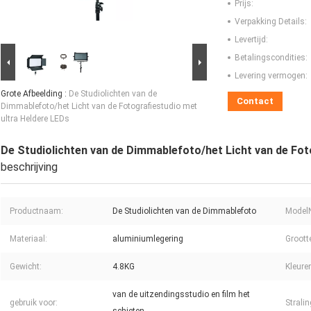
Prijs:
Verpakking Details:
Levertijd:
Betalingscondities:
Levering vermogen:
Grote Afbeelding :
De Studiolichten van de
Contact
Dimmablefoto/het Licht van de Fotografiestudio met
ultra Heldere LEDs
De Studiolichten van de Dimmablefoto/het Licht van de Fot
beschrijving
Productnaam:
De Studiolichten van de Dimmablefoto
ModelN
Materiaal:
aluminiumlegering
Groott
Gewicht:
4.8KG
Kleure
van de uitzendingsstudio en film het
gebruik voor:
Strali