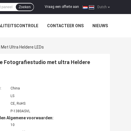
Vraag een offerte aan
Zoeken
|
Dutch
LITEITSCONTROLE
CONTACTEER ONS
NIEUWS
 Met Ultra Heldere LEDs
e Fotografiestudio met ultra Heldere
t:
China
LS
CE, RoHS
P-1380ASVL
den Algemene voorwaarden:
10